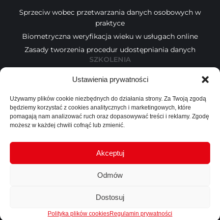
Sprzeciw wobec przetwarzania danych osobowych w
praktyce
Biometryczna weryfikacja wieku w usługach online
Zasady tworzenia procedur udostępniania danych
SZKOLENIA
Ustawienia prywatności
Kalendarz
Tematy
Używamy plików cookie niezbędnych do działania strony. Za Twoją zgodą
Wykładowcy
będziemy korzystać z cookies analitycznych i marketingowych, które
INFORMACJE
pomagają nam analizować ruch oraz dopasowywać treści i reklamy. Zgodę
możesz w każdej chwili cofnąć lub zmienić.
Blog
O nas
Akceptuj
Kontakt
Odmów
Dostosuj
Copyright © 2024 Presscom. All rights reserved
Polityka plików cookies
Regulamin prywatności