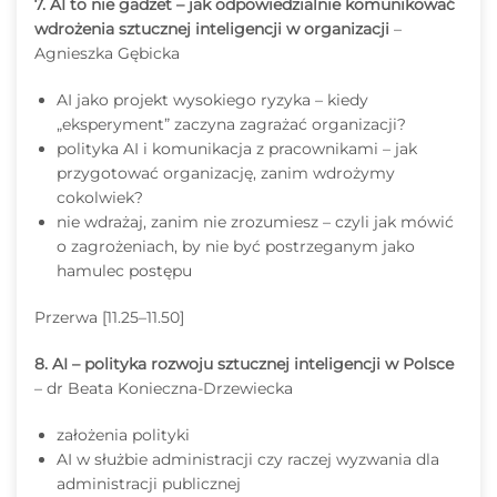
7. AI to nie gadżet – jak odpowiedzialnie komunikować
wdrożenia sztucznej inteligencji w organizacji
–
Agnieszka Gębicka
AI jako projekt wysokiego ryzyka – kiedy
„eksperyment” zaczyna zagrażać organizacji?
polityka AI i komunikacja z pracownikami – jak
przygotować organizację, zanim wdrożymy
cokolwiek?
nie wdrażaj, zanim nie zrozumiesz – czyli jak mówić
o zagrożeniach, by nie być postrzeganym jako
hamulec postępu
Przerwa [11.25–11.50]
8. AI – polityka rozwoju sztucznej inteligencji w Polsce
– dr Beata Konieczna-Drzewiecka
założenia polityki
AI w służbie administracji czy raczej wyzwania dla
administracji publicznej