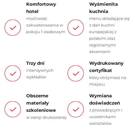
Komfortowy
Wyśmienita
hotel
kuchnia
możliwość
menu składające się
zakwaterowania w
z dań kuchni
pokoju 1-osobowym
europejskiej z
polskimi oraz
regionalnymi
akcentami
Trzy dni
Wydrukowany
certyfikat
intensywnych
wykładów
który otrzymasz na
miejscu
Obszerne
Wymiana
materiały
doświadczeń
szkoleniowe
z prowadzącym i
uczestnikami
w wersji drukowanej
warsztatów