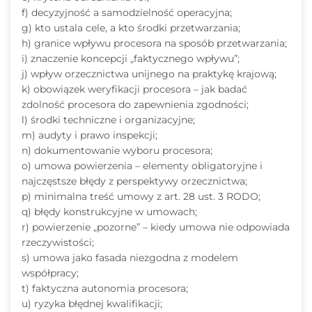
f) decyzyjność a samodzielność operacyjna;
g) kto ustala cele, a kto środki przetwarzania;
h) granice wpływu procesora na sposób przetwarzania;
i) znaczenie koncepcji „faktycznego wpływu”;
j) wpływ orzecznictwa unijnego na praktykę krajową;
k) obowiązek weryfikacji procesora – jak badać
zdolność procesora do zapewnienia zgodności;
l) środki techniczne i organizacyjne;
m) audyty i prawo inspekcji;
n) dokumentowanie wyboru procesora;
o) umowa powierzenia – elementy obligatoryjne i
najczęstsze błędy z perspektywy orzecznictwa;
p) minimalna treść umowy z art. 28 ust. 3 RODO;
q) błędy konstrukcyjne w umowach;
r) powierzenie „pozorne” – kiedy umowa nie odpowiada
rzeczywistości;
s) umowa jako fasada niezgodna z modelem
współpracy;
t) faktyczna autonomia procesora;
u) ryzyka błędnej kwalifikacji;