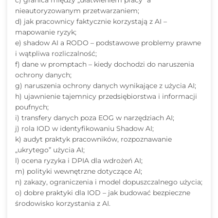
c) granica między „ułatwieniem pracy” a
nieautoryzowanym przetwarzaniem;
d) jak pracownicy faktycznie korzystają z AI –
mapowanie ryzyk;
e) shadow AI a RODO – podstawowe problemy prawne
i wątpliwa rozliczalność;
f) dane w promptach – kiedy dochodzi do naruszenia
ochrony danych;
g) naruszenia ochrony danych wynikające z użycia AI;
h) ujawnienie tajemnicy przedsiębiorstwa i informacji
poufnych;
i) transfery danych poza EOG w narzędziach AI;
j) rola IOD w identyfikowaniu Shadow AI;
k) audyt praktyk pracowników, rozpoznawanie
„ukrytego” użycia AI;
l) ocena ryzyka i DPIA dla wdrożeń AI;
m) polityki wewnętrzne dotyczące AI;
n) zakazy, ograniczenia i model dopuszczalnego użycia;
o) dobre praktyki dla IOD – jak budować bezpieczne
środowisko korzystania z AI.