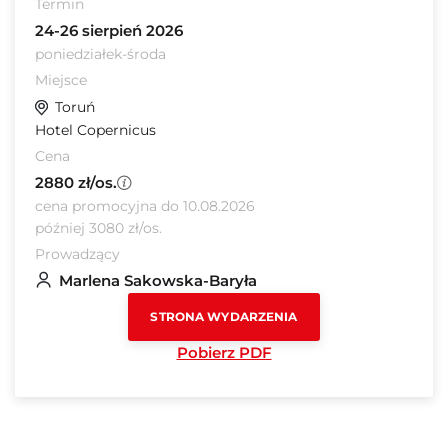
Termin
24-26 sierpień 2026
poniedziałek-środa
Miejsce
Toruń
Hotel Copernicus
Cena
2880 zł/os.
cena promocyjna do 10.08.2026
później 3080 zł/os.
Prowadzący
Marlena Sakowska-Baryła
STRONA WYDARZENIA
Pobierz PDF