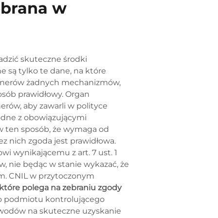
ebrana w
adzić skuteczne środki
e są tylko te dane, na które
artnerów żadnych mechanizmów,
posób prawidłowy. Organ
rów, aby zawarli w polityce
godne z obowiązującymi
w ten sposób, że wymaga od
 nich zgoda jest prawidłowa.
i wynikającemu z art. 7 ust. 1
, nie będąc w stanie wykazać, że
lam. CNIL w przytoczonym
które polega na zebraniu zgody
ko podmiotu kontrolującego
owodów na skuteczne uzyskanie