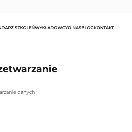
NDARZ SZKOLEŃ
WYKŁADOWCY
O NAS
BLOG
KONTAKT
zetwarzanie
arzanie danych