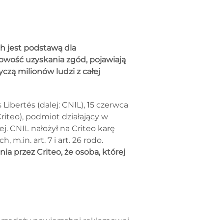
h jest podstawą dla
wość uzyskania zgód, pojawiają
yczą milionów ludzi z całej
ibertés (dalej: CNIL), 15 czerwca
riteo), podmiot działający w
j. CNIL nałożył na Criteo karę
.in. art. 7 i art. 26 rodo.
a przez Criteo, że osoba, której