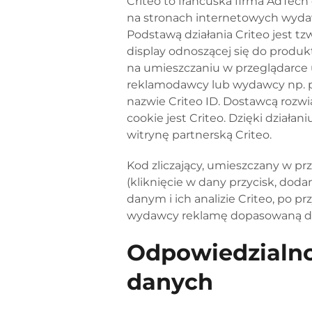
Criteo to francuska firma AdTec
na stronach internetowych wydaw
Podstawą działania Criteo jest t
display odnoszącej się do produkt
na umieszczaniu w przeglądarce 
reklamodawcy lub wydawcy np. por
nazwie Criteo ID. Dostawcą rozw
cookie jest Criteo. Dzięki działa
witrynę partnerską Criteo.
Kod zliczający, umieszczany w pr
(kliknięcie w dany przycisk, doda
danym i ich analizie Criteo, po p
wydawcy reklamę dopasowaną do
Odpowiedzialno
danych