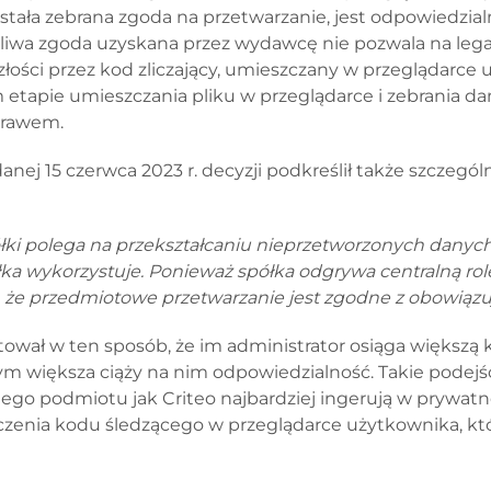
stała zebrana zgoda na przetwarzanie, jest odpowiedzial
dliwa zgoda uzyskana przez wydawcę nie pozwala na leg
ości przez kod zliczający, umieszczany w przeglądarce 
etapie umieszczania pliku w przeglądarce i zebrania dan
prawem.
ej 15 czerwca 2023 r. decyzji podkreślił także szczególn
łki polega na przekształcaniu nieprzetworzonych danyc
ółka wykorzystuje. Ponieważ spółka odgrywa centralną r
, że przedmiotowe przetwarzanie jest zgodne z obowiązu
ał w ten sposób, że im administrator osiąga większą kor
 tym większa ciąży na nim odpowiedzialność. Takie podejś
akiego podmiotu jak Criteo najbardziej ingerują w prywa
zczenia kodu śledzącego w przeglądarce użytkownika, kt