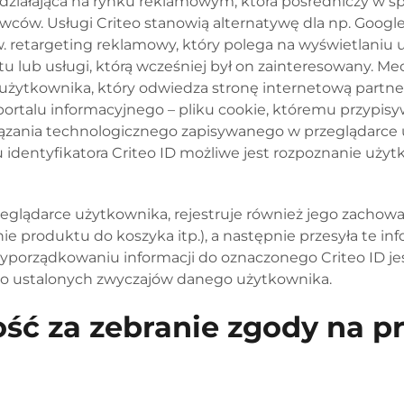
h działająca na rynku reklamowym, która pośredniczy w 
ców. Usługi Criteo stanowią alternatywę dla np. Googl
zw. retargeting reklamowy, który polega na wyświetlani
u lub usługi, którą wcześniej był on zainteresowany. Mec
użytkownika, który odwiedza stronę internetową partne
talu informacyjnego – pliku cookie, któremu przypisyw
iązania technologicznego zapisywanego w przeglądarce 
niu identyfikatora Criteo ID możliwe jest rozpoznanie uż
zeglądarce użytkownika, rejestruje również jego zachowa
nie produktu do koszyka itp.), a następnie przesyła te in
rzyporządkowaniu informacji do oznaczonego Criteo ID je
 ustalonych zwyczajów danego użytkownika.
ść za zebranie zgody na p