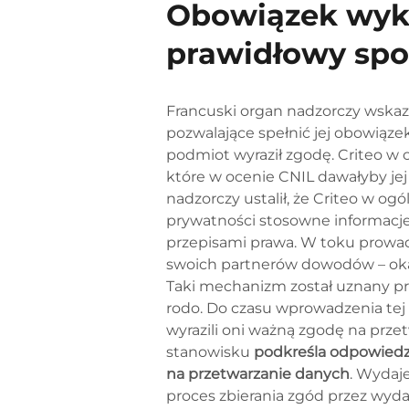
Obowiązek wyka
prawidłowy sp
Francuski organ nadzorczy wskaza
pozwalające spełnić jej obowiązek
podmiot wyraził zgodę. Criteo 
które w ocenie CNIL dawałyby jej
nadzorczy ustalił, że Criteo w 
prywatności stosowne informacje
przepisami prawa. W toku prowa
swoich partnerów dowodów – okaz
Taki mechanizm został uznany prz
rodo. Do czasu wprowadzenia tej
wyrazili oni ważną zgodę na prz
stanowisku
podkreśla odpowiedz
na przetwarzanie danych
. Wydaj
proces zbierania zgód przez wy