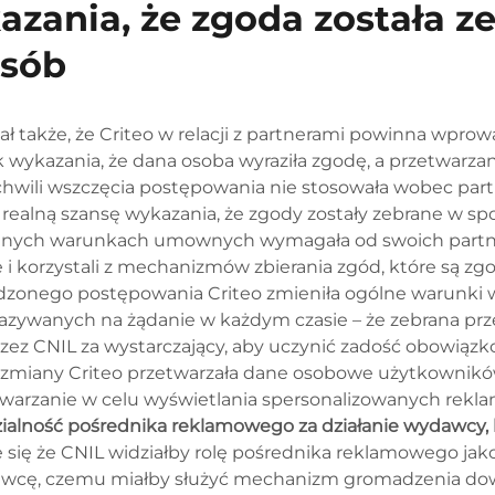
zania, że zgoda została z
osób
ł także, że Criteo w relacji z partnerami powinna wprow
 wykazania, że dana osoba wyraziła zgodę, a przetwarzan
w chwili wszczęcia postępowania nie stosowała wobec p
 realną szansę wykazania, że zgody zostały zebrane w s
ogólnych warunkach umownych wymagała od swoich partne
 i korzystali z mechanizmów zbierania zgód, które są z
dzonego postępowania Criteo zmieniła ogólne warunki 
ywanych na żądanie w każdym czasie – że zebrana przez
ez CNIL za wystarczający, aby uczynić zadość obowiązkow
 zmiany Criteo przetwarzała dane osobowe użytkowników
etwarzanie w celu wyświetlania spersonalizowanych rek
ialność pośrednika reklamowego za działanie wydawcy, 
e się że CNIL widziałby rolę pośrednika reklamowego ja
dawcę, czemu miałby służyć mechanizm gromadzenia d