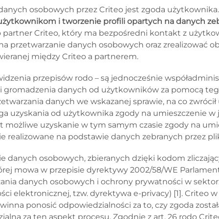
danych osobowych przez Criteo jest zgoda użytkownika
użytkownikom i tworzenie profili opartych na danych zeb
partner Criteo, który ma bezpośredni kontakt z użytko
 na przetwarzanie danych osobowych oraz zrealizować ob
eranej między Criteo a partnerem.
dzenia przepisów rodo – są jednocześnie współadminis
o i gromadzenia danych od użytkowników za pomocą teg
zetwarzania danych we wskazanej sprawie, na co zwrócił u
ga uzyskania od użytkownika zgody na umieszczenie w j
est możliwe uzyskanie w tym samym czasie zgody na umie
e realizowane na podstawie danych zebranych przez plik
nie danych osobowych, zbieranych dzięki kodom zliczając
tórej mowa w przepisie dyrektywy 2002/58/WE Parlamentu
rzania danych osobowych i ochrony prywatności w sektorz
ści elektronicznej, tzw. dyrektywa e-privacy) [1]. Crite
winna ponosić odpowiedzialności za to, czy zgoda zosta
ialna za ten aspekt procesu. Zgodnie z art. 26 rodo Crit