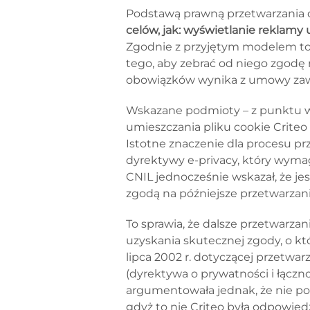
Podstawą prawną przetwarzania 
celów, jak: wyświetlanie reklamy 
Zgodnie z przyjętym modelem to 
tego, aby zebrać od niego zgodę
obowiązków wynika z umowy zawi
Wskazane podmioty – z punktu wi
umieszczania pliku cookie Crite
Istotne znaczenie dla procesu pr
dyrektywy e-privacy, który wyma
CNIL jednocześnie wskazał, że j
zgodą na późniejsze przetwarzani
To sprawia, że dalsze przetwarza
uzyskania skutecznej zgody, o k
lipca 2002 r. dotyczącej przetwa
(dyrektywa o prywatności i łączno
argumentowała jednak, że nie po
gdyż to nie Criteo była odpowiedz