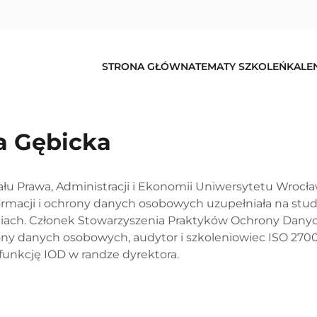
STRONA GŁÓWNA
TEMATY SZKOLEŃ
KALE
a Gębicka
u Prawa, Administracji i Ekonomii Uniwersytetu Wrocław
rmacji i ochrony danych osobowych uzupełniała na stu
iach. Członek Stowarzyszenia Praktyków Ochrony Danych 
ny danych osobowych, audytor i szkoleniowiec ISO 2700
funkcję IOD w randze dyrektora.