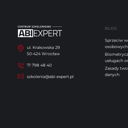
BLOG
Sprzeciw w
osobowych 
ul. Krakowska 29
50-424 Wrocław
Biometrycz
usługach o
71 798 48 40
Zasady two
danych
szkolenia@abi-expert.pl