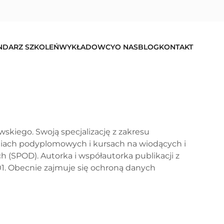
NDARZ SZKOLEŃ
WYKŁADOWCY
O NAS
BLOG
KONTAKT
skiego. Swoją specjalizację z zakresu
diach podyplomowych i kursach na wiodących i
(SPOD). Autorka i współautorka publikacji z
1. Obecnie zajmuje się ochroną danych