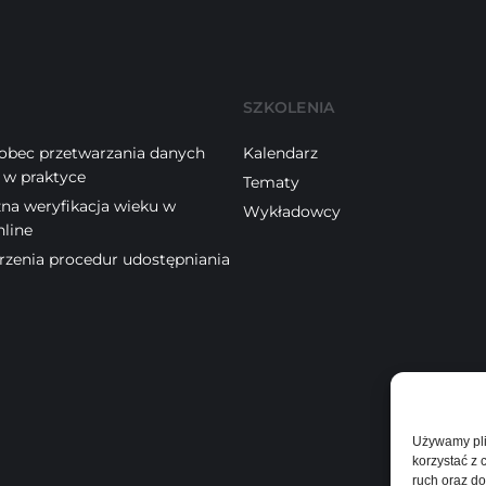
SZKOLENIA
obec przetwarzania danych
Kalendarz
w praktyce
Tematy
na weryfikacja wieku w
Wykładowcy
nline
rzenia procedur udostępniania
Używamy pli
korzystać z
ruch oraz do