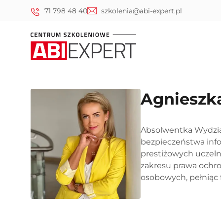
71 798 48 40
szkolenia@abi-expert.pl
Agnieszk
Absolwentka Wydział
bezpieczeństwa info
prestiżowych uczeln
zakresu prawa ochro
osobowych, pełniąc 