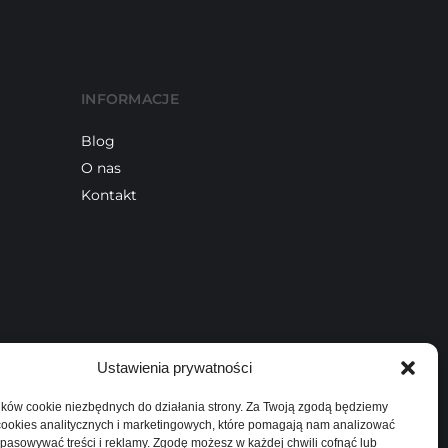
INFORMACJE
Blog
O nas
Kontakt
Ustawienia prywatności
ków cookie niezbędnych do działania strony. Za Twoją zgodą będziemy
 cookies analitycznych i marketingowych, które pomagają nam analizować
pasowywać treści i reklamy. Zgodę możesz w każdej chwili cofnąć lub