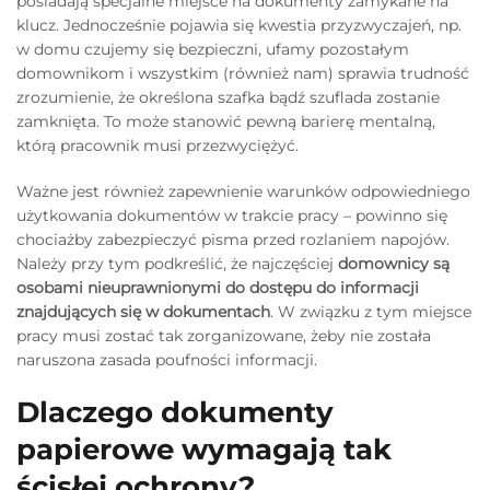
posiadają specjalne miejsce na dokumenty zamykane na
klucz. Jednocześnie pojawia się kwestia przyzwyczajeń, np.
w domu czujemy się bezpieczni, ufamy pozostałym
domownikom i wszystkim (również nam) sprawia trudność
zrozumienie, że określona szafka bądź szuflada zostanie
zamknięta. To może stanowić pewną barierę mentalną,
którą pracownik musi przezwyciężyć.
Ważne jest również zapewnienie warunków odpowiedniego
użytkowania dokumentów w trakcie pracy – powinno się
chociażby zabezpieczyć pisma przed rozlaniem napojów.
Należy przy tym podkreślić, że najczęściej
domownicy są
osobami nieuprawnionymi do dostępu do informacji
znajdujących się w dokumentach
. W związku z tym miejsce
pracy musi zostać tak zorganizowane, żeby nie została
naruszona zasada poufności informacji.
Dlaczego dokumenty
papierowe wymagają tak
ścisłej ochrony?